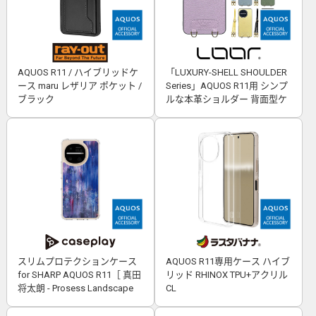
AQUOS R11 / ハイブリッドケ
「LUXURY-SHELL SHOULDER
ース maru レザリア ポケット /
Series」AQUOS R11用 シンプ
ブラック
ルな本革ショルダー 背面型ケ
ース
スリムプロテクションケース
AQUOS R11専用ケース ハイブ
for SHARP AQUOS R11［ 真田
リッド RHINOX TPU+アクリル
将太朗 - Prosess Landscape
CL
001 ］