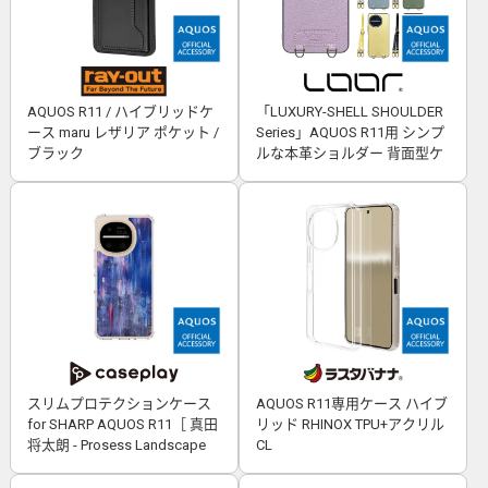
AQUOS R11 / ハイブリッドケ
「LUXURY-SHELL SHOULDER
ース maru レザリア ポケット /
Series」AQUOS R11用 シンプ
ブラック
ルな本革ショルダー 背面型ケ
ース
スリムプロテクションケース
AQUOS R11専用ケース ハイブ
for SHARP AQUOS R11［ 真田
リッド RHINOX TPU+アクリル
将太朗 - Prosess Landscape
CL
001 ］