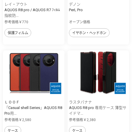
レイ・アウト
デノン
AQUOS R8 pro / AQUOS R7 ﾌｨﾙﾑ
PerL Pro
指紋防...
参考価格￥770
オープン価格
保護フィルム
イヤホン・ヘッドホン
ＬＯＯＦ
ラスタバナナ
「Casual shell Series」AQUOS R8
AQUOS R8 pro 専用ケース 薄型サ
Pro用...
イドマ...
参考価格￥2,580
参考価格￥2,380
ケース
ケース