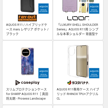
AQUOS R11 / ハイブリッドケ
「LUXURY-SHELL SHOULDER
ース maru レザリア ポケット /
Series」AQUOS R11用 シンプ
ブラック
ルな本革ショルダー 背面型ケ
ース
スリムプロテクションケース
AQUOS R11専用ケース ハイブ
for SHARP AQUOS R11［ 真田
リッド RHINOX TPU+アクリル
将太朗 - Prosess Landscape
CL
001 ］