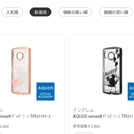
人気順
新着順
価格の高い順
価格の安い順
ム
イングレム
nse8 ﾃﾞｨｽﾞﾆｰ / TPUｿﾌﾄｹｰｽ
AQUOS sense8 ﾃﾞｨｽﾞﾆｰ / TPUｿﾌ
META...
,860
参考価格￥2,860