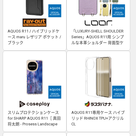
AQUOS R11 / ハイブリッドケ
「LUXURY-SHELL SHOULDER
ース maru レザリア ポケット /
Series」AQUOS R11用 シンプ
ブラック
ルな本革ショルダー 背面型ケ
ース
スリムプロテクションケース
AQUOS R11専用ケース ハイブ
for SHARP AQUOS R11［ 真田
リッド RHINOX TPU+アクリル
将太朗 - Prosess Landscape
CL
001 ］