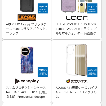
AQUOS R11 / ハイブリッドケ
「LUXURY-SHELL SHOULDER
ース maru レザリア ポケット /
Series」AQUOS R11用 シンプ
ブラック
ルな本革ショルダー 背面型ケ
ース
スリムプロテクションケース
AQUOS R11専用ケース ハイブ
for SHARP AQUOS R11［ 真田
リッド RHINOX TPU+アクリル
将太朗 - Prosess Landscape
CL
001 ］