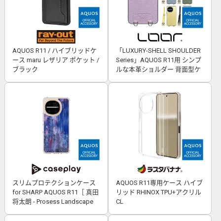
AQUOS R11 / ハイブリッドケ
「LUXURY-SHELL SHOULDER
ース maru レザリア ポケット /
Series」AQUOS R11用 シンプ
ブラック
ルな本革ショルダー 背面型ケ
ース
スリムプロテクションケース
AQUOS R11専用ケース ハイブ
for SHARP AQUOS R11［ 真田
リッド RHINOX TPU+アクリル
将太朗 - Prosess Landscape
CL
001 ］