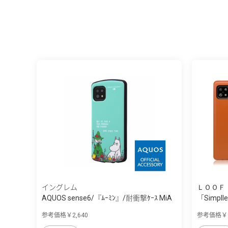
イングレム
ＬＯＯＦ
AQUOS sense6/『ﾑｰﾐﾝ』/耐衝撃ｹｰｽ MiA
「Simpll
選...
参考価格￥2,640
参考価格￥2