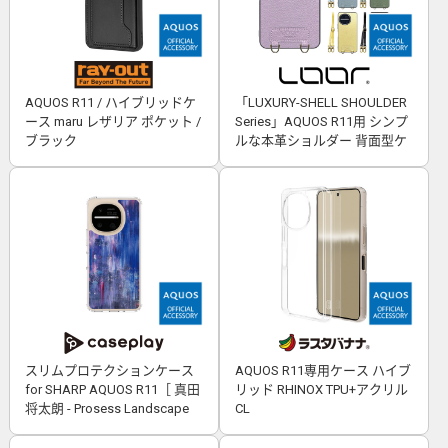
AQUOS R11 / ハイブリッドケ
「LUXURY-SHELL SHOULDER
ース maru レザリア ポケット /
Series」AQUOS R11用 シンプ
ブラック
ルな本革ショルダー 背面型ケ
ース
スリムプロテクションケース
AQUOS R11専用ケース ハイブ
for SHARP AQUOS R11［ 真田
リッド RHINOX TPU+アクリル
将太朗 - Prosess Landscape
CL
001 ］