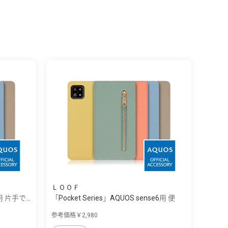
ＬＯＯＦ
用 片手で...
「Pocket Series」AQUOS sense6用 便
利...
参考価格￥2,980