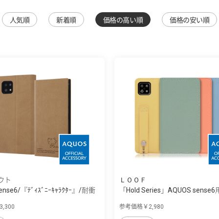
人気順
新着順
価格の高い順
価格の安い順
ウト
ＬＯＯＦ
ense6/『ﾃﾞｨｽﾞﾆｰｷｬﾗｸﾀｰ』/耐衝
「Hold Series」AQUOS sense6
,300
参考価格￥2,980