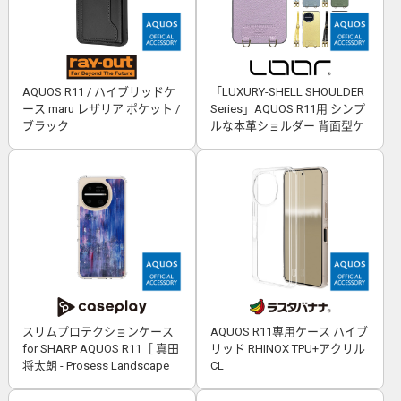
AQUOS R11 / ハイブリッドケ
「LUXURY-SHELL SHOULDER
ース maru レザリア ポケット /
Series」AQUOS R11用 シンプ
ブラック
ルな本革ショルダー 背面型ケ
ース
スリムプロテクションケース
AQUOS R11専用ケース ハイブ
for SHARP AQUOS R11［ 真田
リッド RHINOX TPU+アクリル
将太朗 - Prosess Landscape
CL
001 ］