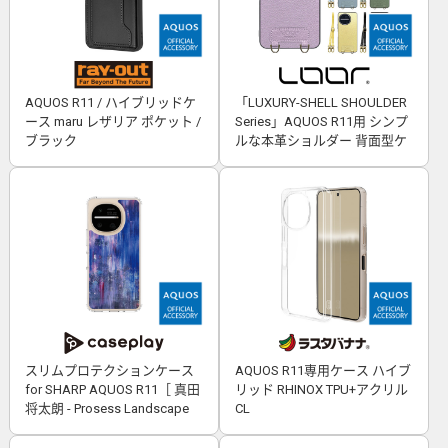
AQUOS R11 / ハイブリッドケ
「LUXURY-SHELL SHOULDER
ース maru レザリア ポケット /
Series」AQUOS R11用 シンプ
ブラック
ルな本革ショルダー 背面型ケ
ース
スリムプロテクションケース
AQUOS R11専用ケース ハイブ
for SHARP AQUOS R11［ 真田
リッド RHINOX TPU+アクリル
将太朗 - Prosess Landscape
CL
001 ］