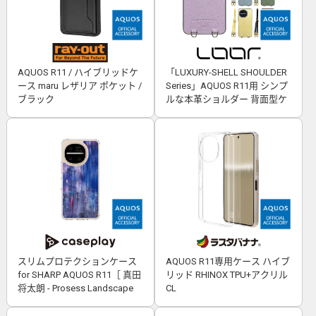
AQUOS R11 / ハイブリッドケ
「LUXURY-SHELL SHOULDER
ース maru レザリア ポケット /
Series」AQUOS R11用 シンプ
ブラック
ルな本革ショルダー 背面型ケ
ース
スリムプロテクションケース
AQUOS R11専用ケース ハイブ
for SHARP AQUOS R11［ 真田
リッド RHINOX TPU+アクリル
将太朗 - Prosess Landscape
CL
001 ］