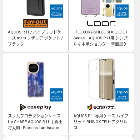
AQUOS R11 / ハイブリッドケ
「LUXURY-SHELL SHOULDER
ース maru レザリア ポケット /
Series」AQUOS R11用 シンプ
ブラック
ルな本革ショルダー 背面型ケ
ース
スリムプロテクションケース
AQUOS R11専用ケース ハイブ
for SHARP AQUOS R11［ 真田
リッド RHINOX TPU+アクリル
将太朗 - Prosess Landscape
CL
001 ］