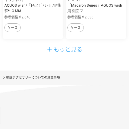
AQUOS wish/『ﾄﾑとｼﾞｪﾘｰ』/耐衝
「Macaron Series」AQUOS wish
撃ｹｰｽ MiA
用 側面マ...
参考価格￥2,640
参考価格￥2,580
ケース
ケース
＋ もっと見る
掲載アクセサリーについての注意事項