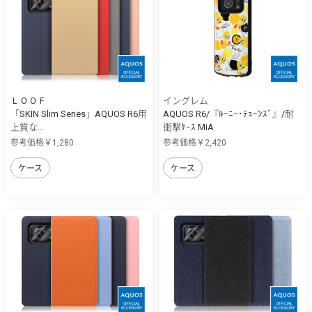
ＬＯＯＦ
イングレム
「SKIN Slim Series」AQUOS R6用
AQUOS R6/『ﾙｰﾆｰ･ﾃｭｰﾝｽﾞ』/耐
上質な...
衝撃ｹｰｽ MiA
参考価格￥1,280
参考価格￥2,420
ケース
ケース