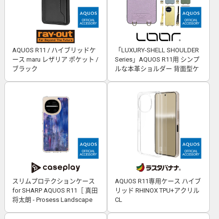
AQUOS R11 / ハイブリッドケ
「LUXURY-SHELL SHOULDER
ース maru レザリア ポケット /
Series」AQUOS R11用 シンプ
ブラック
ルな本革ショルダー 背面型ケ
ース
スリムプロテクションケース
AQUOS R11専用ケース ハイブ
for SHARP AQUOS R11［ 真田
リッド RHINOX TPU+アクリル
将太朗 - Prosess Landscape
CL
001 ］