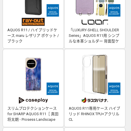
AQUOS R11 / ハイブリッドケ
「LUXURY-SHELL SHOULDER
ース maru レザリア ポケット /
Series」AQUOS R11用 シンプ
ブラック
ルな本革ショルダー 背面型ケ
ース
スリムプロテクションケース
AQUOS R11専用ケース ハイブ
for SHARP AQUOS R11［ 真田
リッド RHINOX TPU+アクリル
将太朗 - Prosess Landscape
CL
001 ］