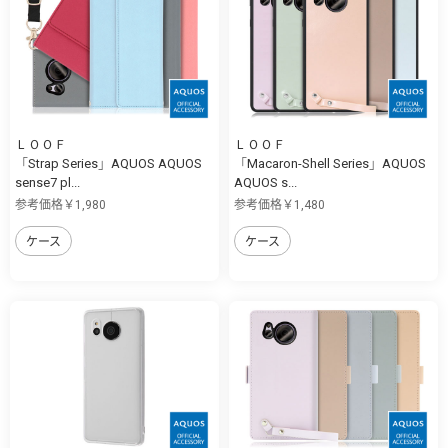
ＬＯＯＦ
ＬＯＯＦ
「Strap Series」AQUOS AQUOS
「Macaron-Shell Series」AQUOS
sense7 pl...
AQUOS s...
参考価格￥1,980
参考価格￥1,480
ケース
ケース