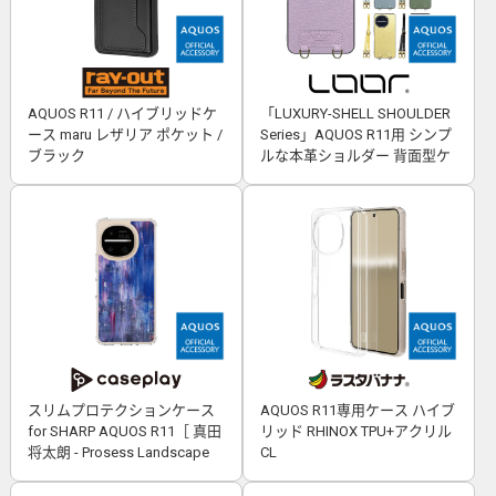
AQUOS R11 / ハイブリッドケ
「LUXURY-SHELL SHOULDER
ース maru レザリア ポケット /
Series」AQUOS R11用 シンプ
ブラック
ルな本革ショルダー 背面型ケ
ース
スリムプロテクションケース
AQUOS R11専用ケース ハイブ
for SHARP AQUOS R11［ 真田
リッド RHINOX TPU+アクリル
将太朗 - Prosess Landscape
CL
001 ］