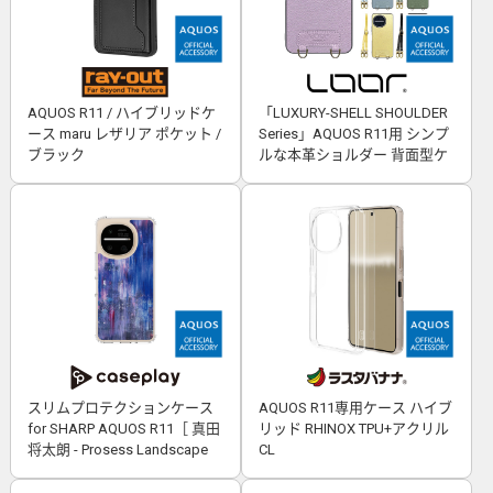
AQUOS R11 / ハイブリッドケ
「LUXURY-SHELL SHOULDER
ース maru レザリア ポケット /
Series」AQUOS R11用 シンプ
ブラック
ルな本革ショルダー 背面型ケ
ース
スリムプロテクションケース
AQUOS R11専用ケース ハイブ
for SHARP AQUOS R11［ 真田
リッド RHINOX TPU+アクリル
将太朗 - Prosess Landscape
CL
001 ］