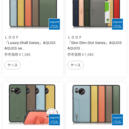
ＬＯＯＦ
ＬＯＯＦ
「Luxury-Shell Series」AQUOS
「Skin Slim-Slot Series」AQUOS
AQUOS se...
AQUOS ...
参考価格￥1,580
参考価格￥1,080
ケース
ケース