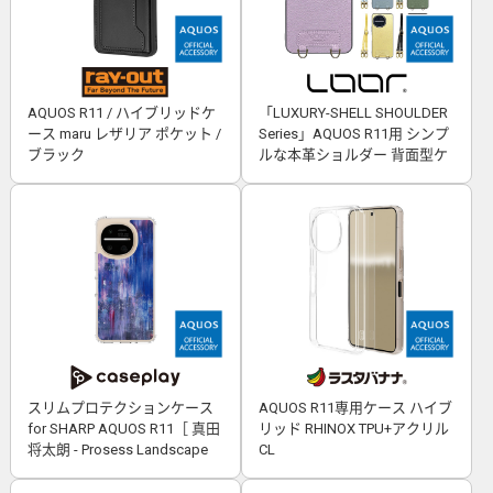
AQUOS R11 / ハイブリッドケ
「LUXURY-SHELL SHOULDER
ース maru レザリア ポケット /
Series」AQUOS R11用 シンプ
ブラック
ルな本革ショルダー 背面型ケ
ース
スリムプロテクションケース
AQUOS R11専用ケース ハイブ
for SHARP AQUOS R11［ 真田
リッド RHINOX TPU+アクリル
将太朗 - Prosess Landscape
CL
001 ］