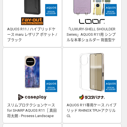
AQUOS R11 / ハイブリッドケ
「LUXURY-SHELL SHOULDER
ース maru レザリア ポケット /
Series」AQUOS R11用 シンプ
ブラック
ルな本革ショルダー 背面型ケ
ース
スリムプロテクションケース
AQUOS R11専用ケース ハイブ
for SHARP AQUOS R11［ 真田
リッド RHINOX TPU+アクリル
将太朗 - Prosess Landscape
CL
001 ］