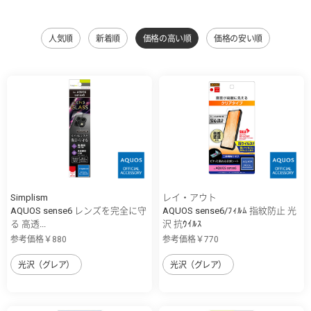
人気順
新着順
価格の高い順
価格の安い順
Simplism
レイ・アウト
AQUOS sense6 レンズを完全に守
AQUOS sense6/ﾌｨﾙﾑ 指紋防止 光
る 高透...
沢 抗ｳｲﾙｽ
参考価格￥880
参考価格￥770
光沢（グレア）
光沢（グレア）