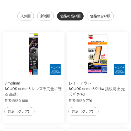
人気順
新着順
価格の高い順
価格の安い順
Simplism
レイ・アウト
AQUOS sense6 レンズを完全に守
AQUOS sense6/ﾌｨﾙﾑ 指紋防止 光
る 高透...
沢 抗ｳｲﾙｽ
参考価格￥880
参考価格￥770
光沢（グレア）
光沢（グレア）