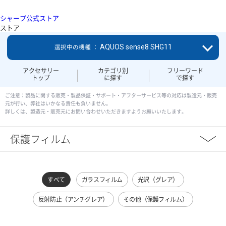
シャープ公式ストア
ストア
AQUOS sense8 SHG11
選択中の機種 ：
アクセサリー
カテゴリ別
フリーワード
トップ
に探す
で探す
ご注意：製品に関する販売・製品保証・サポート・アフターサービス等の対応は製造元・販売
元が行い、弊社はいかなる責任も負いません。
詳しくは、製造元・販売元にお問い合わせいただきますようお願いいたします。
保護フィルム
すべて
ガラスフィルム
光沢（グレア）
反射防止（アンチグレア）
その他（保護フィルム）