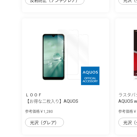
反射防止（アンチグレア）
光沢（
ＬＯＯＦ
ラスタバ
【お得な二枚入り】AQUOS
AQUOS 
wish/wish2/wi...
ル...
参考価格￥1,280
参考価格￥1
光沢（グレア）
光沢（