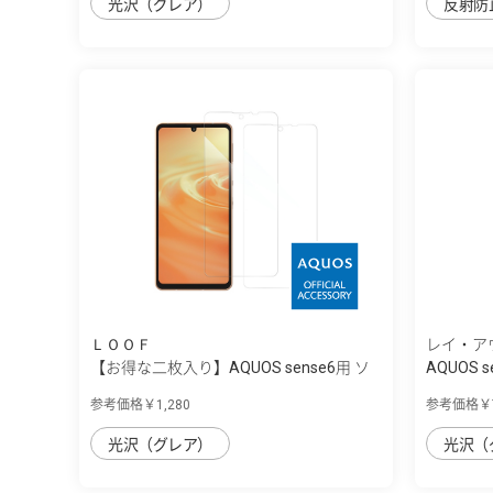
光沢（グレア）
反射防
ＬＯＯＦ
レイ・ア
【お得な二枚入り】AQUOS sense6用 ソ
AQUOS s
フ...
ｽ
参考価格￥1,280
参考価格￥7
光沢（グレア）
光沢（