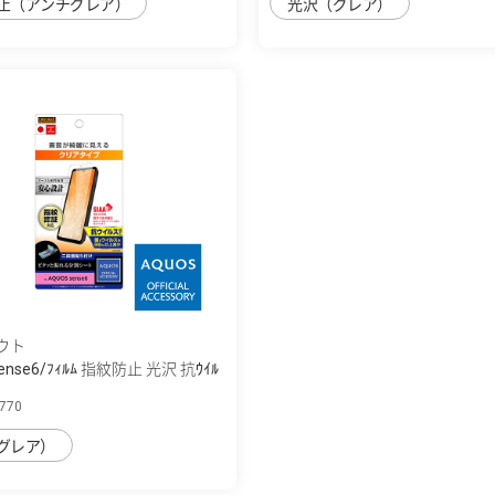
止（アンチグレア）
光沢（グレア）
ウト
ense6/ﾌｨﾙﾑ 指紋防止 光沢 抗ｳｲﾙ
70
グレア）