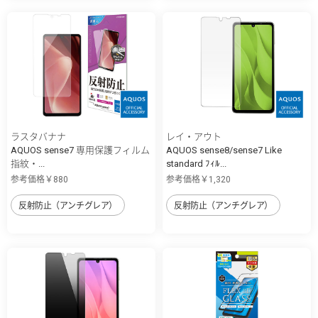
ラスタバナナ
レイ・アウト
AQUOS sense7 専用保護フィルム
AQUOS sense8/sense7 Like
指紋・...
standard ﾌｨﾙ...
参考価格￥880
参考価格￥1,320
反射防止（アンチグレア）
反射防止（アンチグレア）