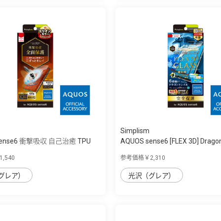
Simplism
sense6 衝撃吸収 自己治癒 TPU
AQUOS sense6 [FLEX 3D] Dragont
,540
参考価格￥2,310
グレア）
光沢（グレア）