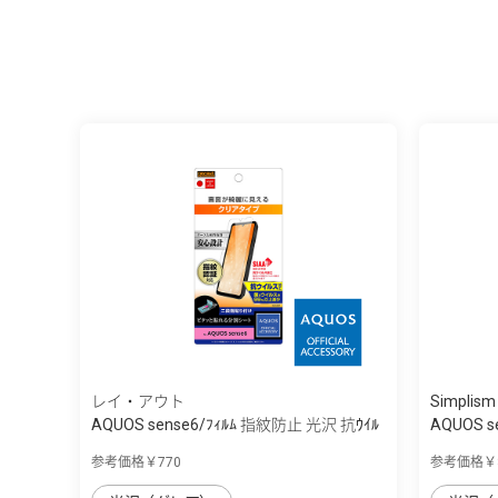
レイ・アウト
Simplism
AQUOS sense6/ﾌｨﾙﾑ 指紋防止 光沢 抗ｳｲﾙ
AQUOS 
ｽ
透...
参考価格￥770
参考価格￥8