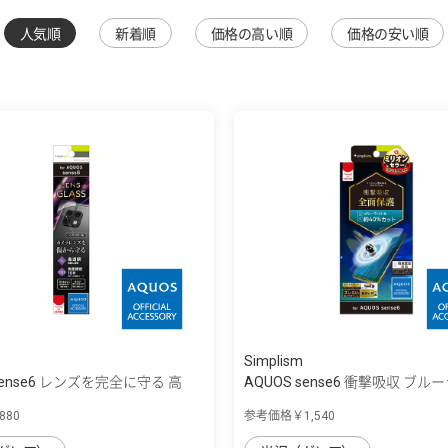
人気順
新着順
価格の高い順
価格の安い順
Simplism
sense6 レンズを完全に守る 高
AQUOS sense6 衝撃吸収 ブル
低...
80
参考価格￥1,540