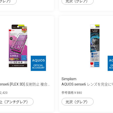
グレア）
光沢（グレア）
Simplism
ense6 [FLEX 3D] 反射防止 複合...
AQUOS sense6 レンズを完全に
透...
,420
参考価格￥880
止（アンチグレア）
光沢（グレア）