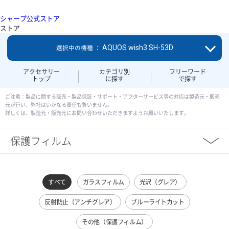
シャープ公式ストア
ストア
AQUOS wish3 SH-53D
選択中の機種 ：
アクセサリー
カテゴリ別
フリーワード
トップ
に探す
で探す
ご注意：製品に関する販売・製品保証・サポート・アフターサービス等の対応は製造元・販売
元が行い、弊社はいかなる責任も負いません。
詳しくは、製造元・販売元にお問い合わせいただきますようお願いいたします。
保護フィルム
すべて
ガラスフィルム
光沢（グレア）
反射防止（アンチグレア）
ブルーライトカット
その他（保護フィルム）