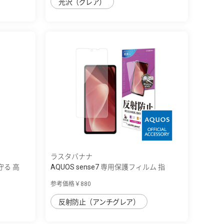
光沢（グレア）
ラスタバナナ
守る 高
AQUOS sense7 専用保護フィルム 指
紋・...
参考価格￥880
反射防止（アンチグレア）