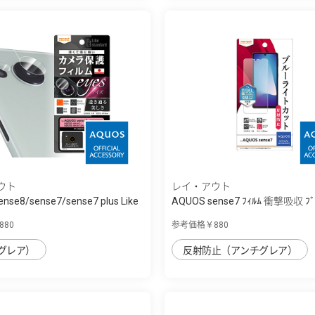
ウト
レイ・アウト
nse8/sense7/sense7 plus Like
AQUOS sense7 ﾌｨﾙﾑ 衝撃吸収 ﾌﾞ
ﾄ...
80
参考価格￥880
グレア）
反射防止（アンチグレア）