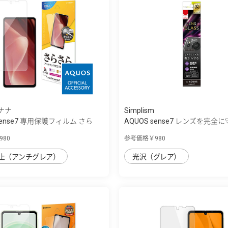
ナナ
Simplism
sense7 専用保護フィルム さら
AQUOS sense7 レンズを完全に
透...
80
参考価格￥980
止（アンチグレア）
光沢（グレア）