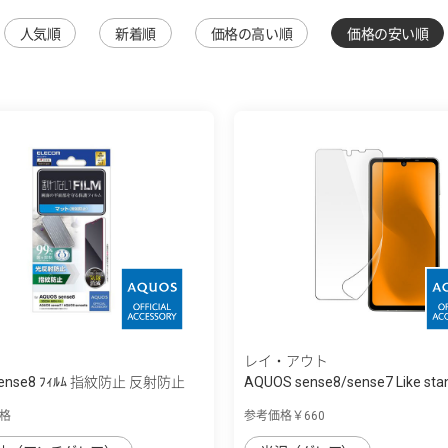
人気順
新着順
価格の高い順
価格の安い順
レイ・アウト
sense8 ﾌｨﾙﾑ 指紋防止 反射防止
AQUOS sense8/sense7 Like sta
ﾙ...
格
参考価格￥660