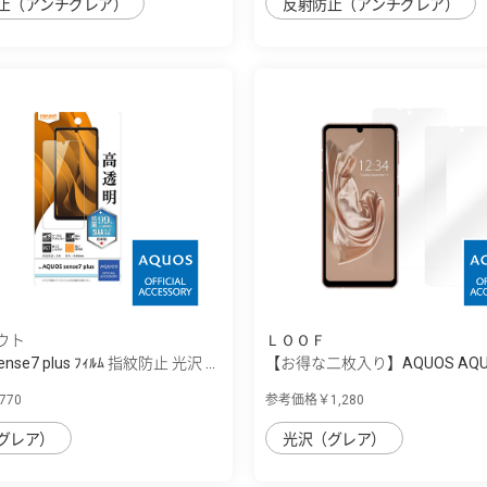
止（アンチグレア）
反射防止（アンチグレア）
ウト
ＬＯＯＦ
nse7 plus ﾌｨﾙﾑ 指紋防止 光沢 ...
【お得な二枚入り】AQUOS AQU
sense7 ...
70
参考価格￥1,280
グレア）
光沢（グレア）