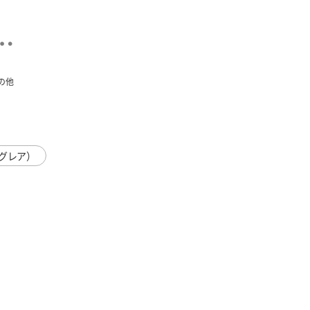
の他
グレア）