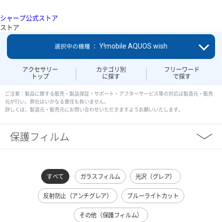
シャープ公式ストア
ストア
Y!mobile AQUOS wish
選択中の機種 ：
アクセサリー
カテゴリ別
フリーワード
トップ
に探す
で探す
ご注意：製品に関する販売・製品保証・サポート・アフターサービス等の対応は製造元・販売
元が行い、弊社はいかなる責任も負いません。
詳しくは、製造元・販売元にお問い合わせいただきますようお願いいたします。
保護フィルム
すべて
ガラスフィルム
光沢（グレア）
反射防止（アンチグレア）
ブルーライトカット
その他（保護フィルム）