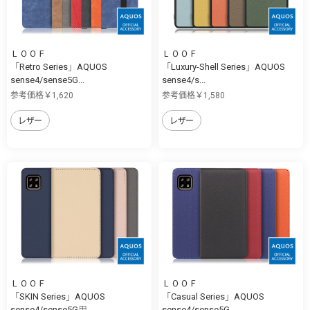
ＬＯＯＦ
ＬＯＯＦ
「Retro Series」AQUOS
「Luxury-Shell Series」AQUOS
sense4/sense5G...
sense4/s...
参考価格￥1,620
参考価格￥1,580
レザー
レザー
ＬＯＯＦ
ＬＯＯＦ
「SKIN Series」AQUOS
「Casual Series」AQUOS
sense4/sense5G用...
sense4/sense5G...