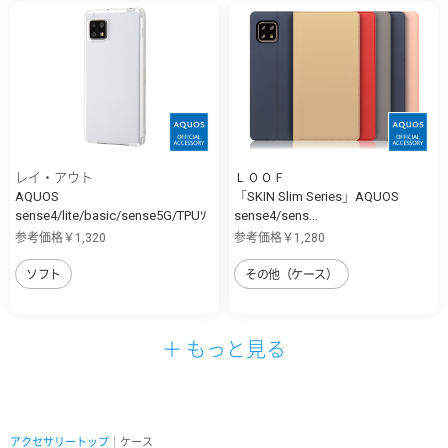
レイ・アウト
ＬＯＯＦ
AQUOS
「SKIN Slim Series」AQUOS
sense4/lite/basic/sense5G/TPUｿ
sense4/sens...
ﾌ...
参考価格￥1,320
参考価格￥1,280
ソフト
その他（ケース）
＋ もっと見る
アクセサリートップ
｜ケース