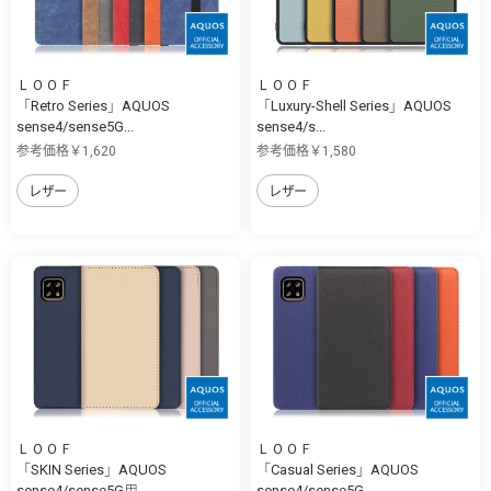
ＬＯＯＦ
ＬＯＯＦ
「Retro Series」AQUOS
「Luxury-Shell Series」AQUOS
sense4/sense5G...
sense4/s...
参考価格￥1,620
参考価格￥1,580
レザー
レザー
ＬＯＯＦ
ＬＯＯＦ
「SKIN Series」AQUOS
「Casual Series」AQUOS
sense4/sense5G用...
sense4/sense5G...