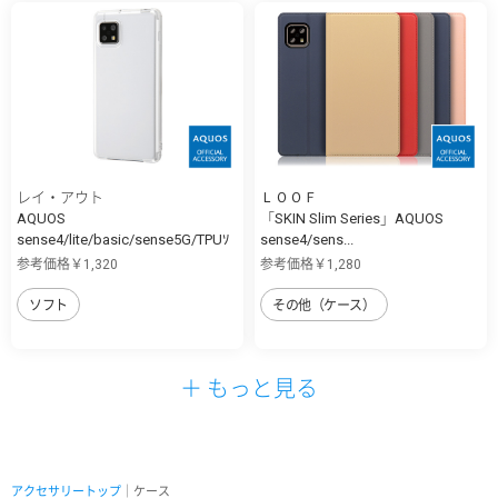
レイ・アウト
ＬＯＯＦ
AQUOS
「SKIN Slim Series」AQUOS
sense4/lite/basic/sense5G/TPUｿ
sense4/sens...
ﾌ...
参考価格￥1,320
参考価格￥1,280
ソフト
その他（ケース）
＋ もっと見る
アクセサリートップ
｜ケース