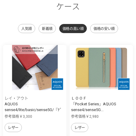
ケース
人気順
新着順
価格の高い順
価格の安い順
レイ・アウト
ＬＯＯＦ
AQUOS
「Pocket Series」AQUOS
sense4/lite/basic/sense5G/『ﾃﾞ
sense4/sense5G...
ｨ...
参考価格￥3,300
参考価格￥2,980
レザー
レザー