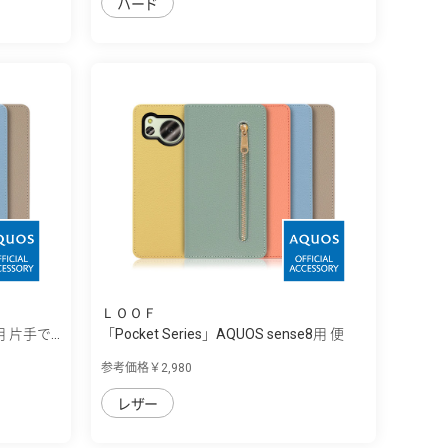
ハード
ＬＯＯＦ
用 片手で...
「Pocket Series」AQUOS sense8用 便
利...
参考価格￥2,980
レザー