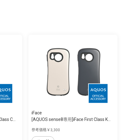
iFace
ass C...
[AQUOS sense8専用]iFace First Class K...
参考価格￥3,300