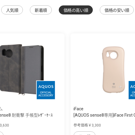
人気順
新着順
価格の高い順
価格の安い順
ム
iFace
sense8 耐衝撃 手帳型ﾚｻﾞｰｹｰｽ
[AQUOS sense8専用]iFace First Cl
,630
参考価格￥3,300