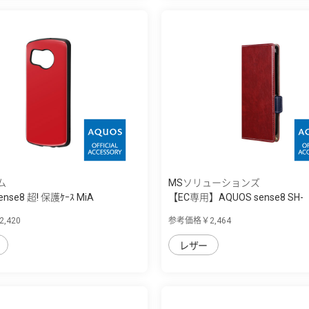
ム
MSソリューションズ
ense8 超! 保護ｹｰｽ MiA
【EC専用】AQUOS sense8 SH-
54D/SHG11 ...
,420
参考価格￥2,464
レザー