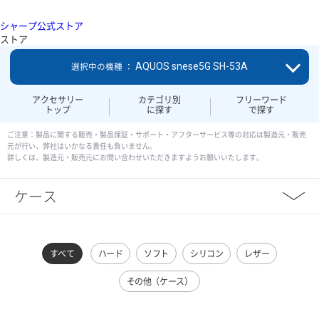
シャープ公式ストア
ストア
AQUOS snese5G SH-53A
選択中の機種 ：
アクセサリー
カテゴリ別
フリーワード
トップ
に探す
で探す
ご注意：製品に関する販売・製品保証・サポート・アフターサービス等の対応は製造元・販売
元が行い、弊社はいかなる責任も負いません。
詳しくは、製造元・販売元にお問い合わせいただきますようお願いいたします。
ケース
すべて
ハード
ソフト
シリコン
レザー
その他（ケース）