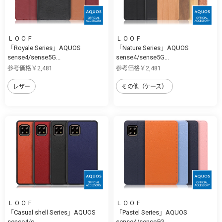
ＬＯＯＦ
ＬＯＯＦ
「Royale Series」AQUOS
「Nature Series」AQUOS
sense4/sense5G...
sense4/sense5G...
参考価格￥2,481
参考価格￥2,481
レザー
その他（ケース）
ＬＯＯＦ
ＬＯＯＦ
「Casual shell Series」AQUOS
「Pastel Series」AQUOS
sense4/s...
sense4/sense5G...