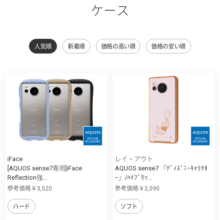
ケース
人気順
新着順
価格の高い順
価格の安い順
iFace
レイ・アウト
[AQUOS sense7専用]iFace
AQUOS sense7 『ﾃﾞｨｽﾞﾆｰｷｬﾗｸﾀ
Reflection強...
ｰ』/ﾊｲﾌﾞﾘｯ...
参考価格￥3,520
参考価格￥2,090
ハード
ソフト