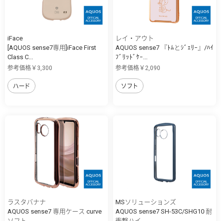
iFace
レイ・アウト
[AQUOS sense7専用]iFace First
AQUOS sense7 『ﾄﾑとｼﾞｪﾘｰ』/ﾊｲ
Class C...
ﾌﾞﾘｯﾄﾞｹｰ...
参考価格￥3,300
参考価格￥2,090
ハード
ソフト
ラスタバナナ
MSソリューションズ
AQUOS sense7 専用ケース curve
AQUOS sense7 SH-53C/SHG10 耐
ソフト...
衝撃ハイ...