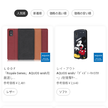
人気順
新着順
価格の高い順
価格の安い順
ＬＯＯＦ
レイ・アウト
「Royale Series」AQUOS wish用
AQUOS wish/『ﾃﾞｨｽﾞﾆｰｷｬﾗｸﾀ
厳選し...
ｰ』/耐衝撃ｹｰ...
参考価格￥2,481
参考価格￥2,640
レザー
ソフト