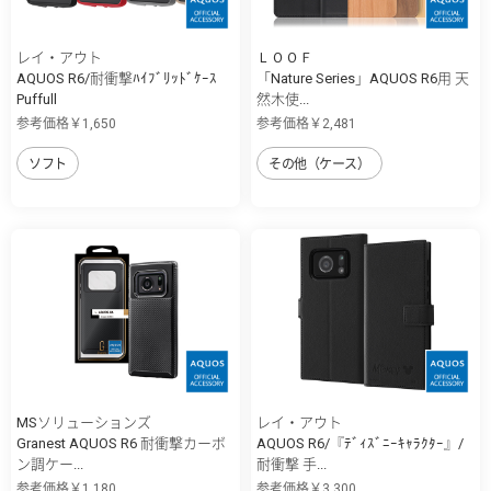
レイ・アウト
ＬＯＯＦ
AQUOS R6/耐衝撃ﾊｲﾌﾞﾘｯﾄﾞｹｰｽ
「Nature Series」AQUOS R6用 天
Puffull
然木使...
参考価格￥1,650
参考価格￥2,481
ソフト
その他（ケース）
MSソリューションズ
レイ・アウト
Granest AQUOS R6 耐衝撃カーボ
AQUOS R6/『ﾃﾞｨｽﾞﾆｰｷｬﾗｸﾀｰ』/
ン調ケー...
耐衝撃 手...
参考価格￥1,180
参考価格￥3,300