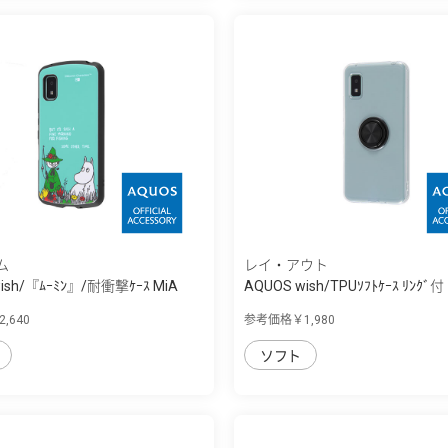
ム
レイ・アウト
ish/『ﾑｰﾐﾝ』/耐衝撃ｹｰｽ MiA
AQUOS wish/TPUｿﾌﾄｹｰｽ ﾘﾝｸﾞ付
,640
参考価格￥1,980
ソフト