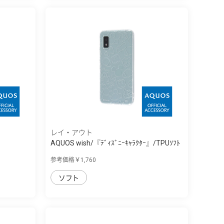
レイ・アウト
AQUOS wish/『ﾃﾞｨｽﾞﾆｰｷｬﾗｸﾀｰ』/TPUｿﾌﾄ
ｹｰ...
参考価格￥1,760
ソフト