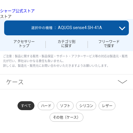
シャープ公式ストア
ストア
AQUOS sense4 SH-41A
選択中の機種 ：
アクセサリー
カテゴリ別
フリーワード
トップ
に探す
で探す
ご注意：製品に関する販売・製品保証・サポート・アフターサービス等の対応は製造元・販売
元が行い、弊社はいかなる責任も負いません。
詳しくは、製造元・販売元にお問い合わせいただきますようお願いいたします。
ケース
すべて
ハード
ソフト
シリコン
レザー
その他（ケース）