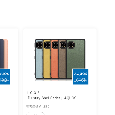
ＬＯＯＦ
「Luxury-Shell Series」AQUOS
sense4/s...
参考価格￥1,580