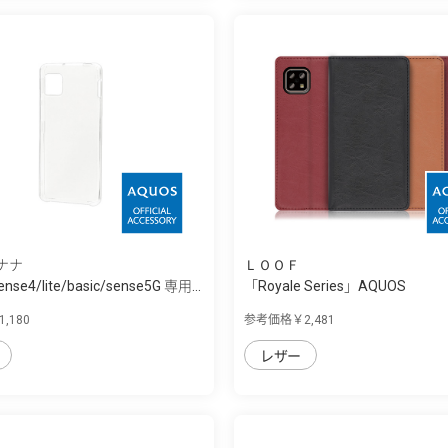
ナナ
ＬＯＯＦ
nse4/lite/basic/sense5G 専用...
「Royale Series」AQUOS
sense4/sense5G...
,180
参考価格￥2,481
レザー