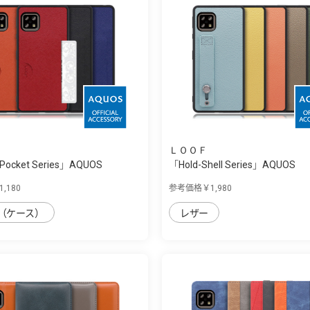
ＬＯＯＦ
 Pocket Series」AQUOS
「Hold-Shell Series」AQUOS
sense4/sen...
,180
参考価格￥1,980
（ケース）
レザー