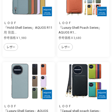
ＬＯＯＦ
ＬＯＯＦ
「Hold-Shell Series」AQUOS R11
「Luxury-Shell Poach Series」
用 背面...
AQUOS R1...
参考価格￥1,980
参考価格￥3,680
レザー
レザー
ＬＯＯＦ
ＬＯＯＦ
「Luxury-Shell Series」AQUOS
「Casual shell poach Series」