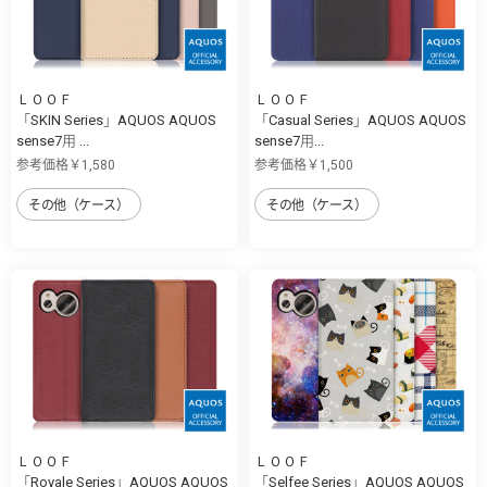
ＬＯＯＦ
ＬＯＯＦ
「SKIN Series」AQUOS AQUOS
「Casual Series」AQUOS AQUOS
sense7用 ...
sense7用...
参考価格￥1,580
参考価格￥1,500
その他（ケース）
その他（ケース）
ＬＯＯＦ
ＬＯＯＦ
「Royale Series」AQUOS AQUOS
「Selfee Series」AQUOS AQUOS