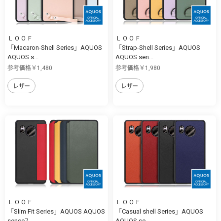
ＬＯＯＦ
ＬＯＯＦ
「Macaron-Shell Series」AQUOS
「Strap-Shell Series」AQUOS
AQUOS s...
AQUOS sen...
参考価格￥1,480
参考価格￥1,980
レザー
レザー
ＬＯＯＦ
ＬＯＯＦ
「Slim Fit Series」AQUOS AQUOS
「Casual shell Series」AQUOS
sense7...
AQUOS se...