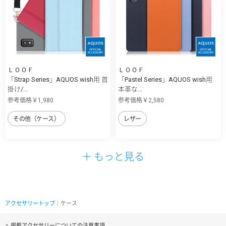
ＬＯＯＦ
ＬＯＯＦ
「Strap Series」AQUOS wish用 首
「Pastel Series」AQUOS wish用
掛け/...
本革な...
参考価格￥1,980
参考価格￥2,580
その他（ケース）
レザー
＋ もっと見る
アクセサリートップ
｜ケース
掲載アクセサリーについての注意事項