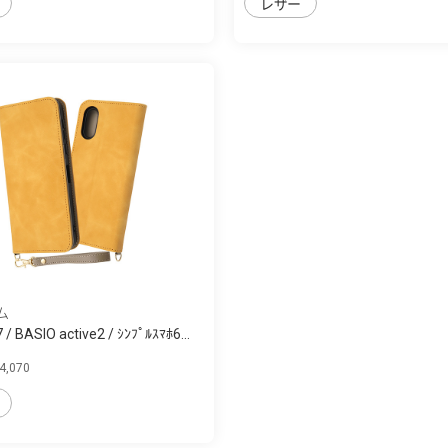
レザー
ム
 / BASIO active2 / ｼﾝﾌﾟﾙｽﾏﾎ6...
,070