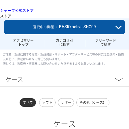
シャープ公式ストア
ストア
BASIO active SHG09
選択中の機種 ：
アクセサリー
カテゴリ別
フリーワード
トップ
に探す
で探す
ご注意：製品に関する販売・製品保証・サポート・アフターサービス等の対応は製造元・販売
元が行い、弊社はいかなる責任も負いません。
詳しくは、製造元・販売元にお問い合わせいただきますようお願いいたします。
ケース
すべて
ソフト
レザー
その他（ケース）
ケース