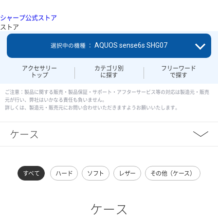
シャープ公式ストア
ストア
AQUOS sense6s SHG07
選択中の機種 ：
アクセサリー
カテゴリ別
フリーワード
トップ
に探す
で探す
ご注意：製品に関する販売・製品保証・サポート・アフターサービス等の対応は製造元・販売
元が行い、弊社はいかなる責任も負いません。
詳しくは、製造元・販売元にお問い合わせいただきますようお願いいたします。
ケース
すべて
ハード
ソフト
レザー
その他（ケース）
ケース