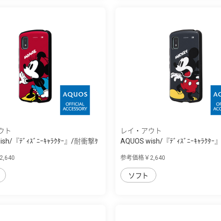
ウト
レイ・アウト
ish/『ﾃﾞｨｽﾞﾆｰｷｬﾗｸﾀｰ』/耐衝撃ｹ
AQUOS wish/『ﾃﾞｨｽﾞﾆｰｷｬﾗｸﾀ
ｰ...
,640
参考価格￥2,640
ソフト