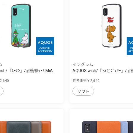
ム
イングレム
ish/『ﾑｰﾐﾝ』/耐衝撃ｹｰｽ MiA
AQUOS wish/『ﾄﾑとｼﾞｪﾘｰ』/耐
MiA
,640
参考価格￥2,640
ソフト