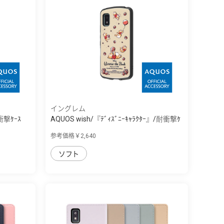
イングレム
衝撃ｹｰｽ
AQUOS wish/『ﾃﾞｨｽﾞﾆｰｷｬﾗｸﾀｰ』/耐衝撃ｹ
ｰ...
参考価格￥2,640
ソフト